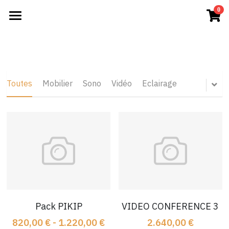
×
0
LES CATÉGORIES DE LA BOUTIQUE
Accueil
Mobilier
CONCERTS
Captation
CONFERENCES
Toutes
Mobilier
Sono
Vidéo
Eclairage
Vidéo Soirée
SOIREES
Sono Soirée
Nos PRODUITS
Eclairage Soirée
Connexion
Vidéo Concert
On vous rappelle
Captation Concert
Pack PIKIP
VIDEO CONFERENCE 3
Eclairage Concert
820,00 € - 1.220,00 €
2.640,00 €