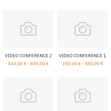
Sono Concert
NOS PRODUITS
Concert 3
Concert 2
Concert 1
VIDEO CONFERENCE 2
VIDEO CONFERENCE 1
510,00 € - 840,00 €
250,00 € - 580,00 €
Soirée 3
Soirée 2
Soirée 1
Conférence 3