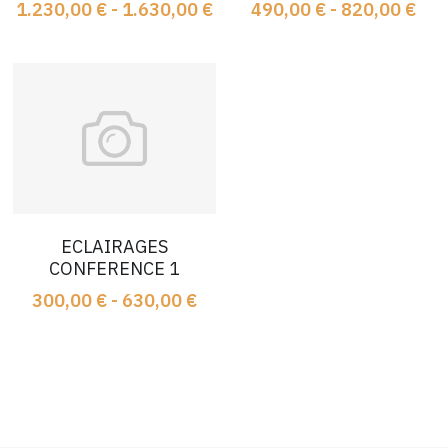
1.230,00 € - 1.630,00 €
490,00 € - 820,00 €
Sono Concert
NOS PRODUITS
Concert 3
Concert 2
Concert 1
ECLAIRAGES
Soirée 3
CONFERENCE 1
300,00 € - 630,00 €
Soirée 2
Soirée 1
Conférence 3