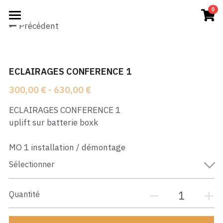
×
0
LES CATÉGORIES DE LA BOUTIQUE
Précédent
Accueil
Mobilier
CONCERTS
ECLAIRAGES CONFERENCE 1
Captation
CONFERENCES
300,00 € - 630,00 €
Vidéo Soirée
SOIREES
ECLAIRAGES CONFERENCE 1
Sono Soirée
uplift sur batterie boxk
Nos PRODUITS
Eclairage Soirée
MO 1 installation / démontage
Connexion
Sélectionner
Vidéo Concert
On vous rappelle
Captation Concert
Quantité
Eclairage Concert