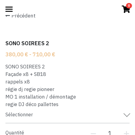
×
0
LES CATÉGORIES DE LA BOUTIQUE
Précédent
Accueil
Mobilier
CONCERTS
SONO SOIREES 2
Captation
CONFERENCES
380,00 € - 710,00 €
Vidéo Soirée
SOIREES
SONO SOIREES 2
Sono Soirée
Façade x8 + SB18
Nos PRODUITS
rappels x8
Eclairage Soirée
régie dj regie pioneer
Connexion
MO 1 installation / démontage
Vidéo Concert
regie DJ déco pallettes
On vous rappelle
Sélectionner
Captation Concert
Eclairage Concert
Quantité